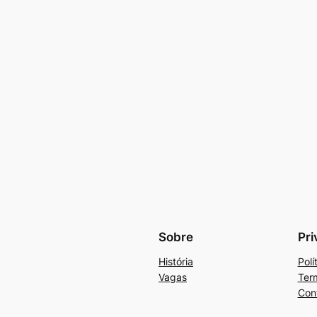
Sobre
Pri
História
Polí
Vagas
Ter
Con