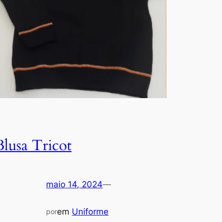
Blusa Tricot
maio 14, 2024
—
em
Uniforme
por