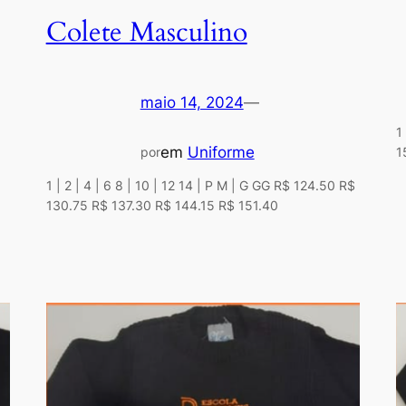
Colete Masculino
maio 14, 2024
—
1
em
Uniforme
1
por
1 | 2 | 4 | 6 8 | 10 | 12 14 | P M | G GG R$ 124.50 R$
130.75 R$ 137.30 R$ 144.15 R$ 151.40