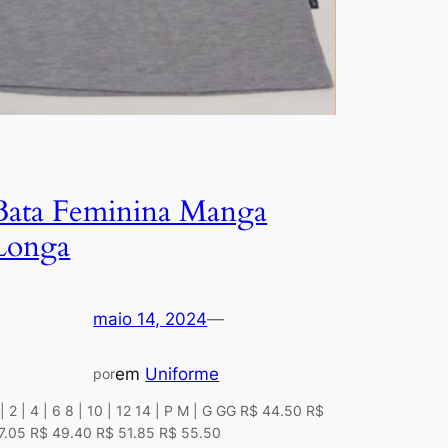
Bata Feminina Manga
Longa
maio 14, 2024
—
em
Uniforme
por
 | 2 | 4 | 6 8 | 10 | 12 14 | P M | G GG R$ 44.50 R$
7.05 R$ 49.40 R$ 51.85 R$ 55.50