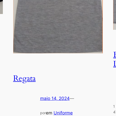
Regata
maio 14, 2024
—
1
4
em
Uniforme
por