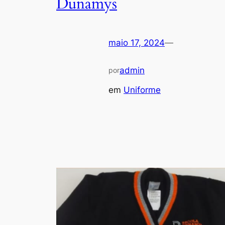
Dunamys
maio 17, 2024
—
admin
por
em
Uniforme