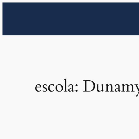
Pular
para
o
conteúdo
escola:
Dunamy