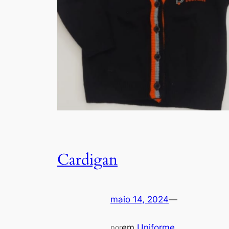
Cardigan
maio 14, 2024
—
em
Uniforme
por