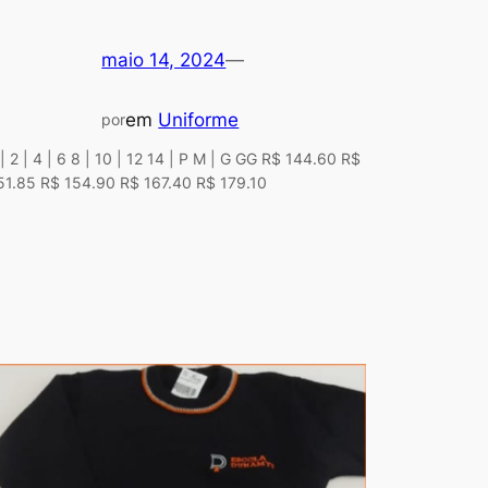
maio 14, 2024
—
em
Uniforme
por
 | 2 | 4 | 6 8 | 10 | 12 14 | P M | G GG R$ 144.60 R$
51.85 R$ 154.90 R$ 167.40 R$ 179.10