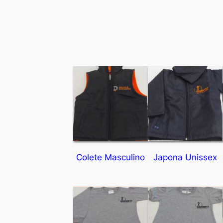
Colete Masculino
Japona Unissex