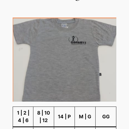
1 | 2 |
8 | 10
14 | P
M | G
GG
4 | 6
| 12