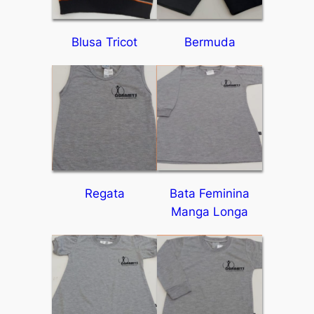
Blusa Tricot
Bermuda
Regata
Bata Feminina
Manga Longa