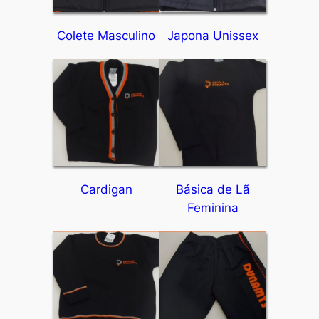
Colete Masculino
Japona Unissex
Cardigan
Básica de Lã
Feminina