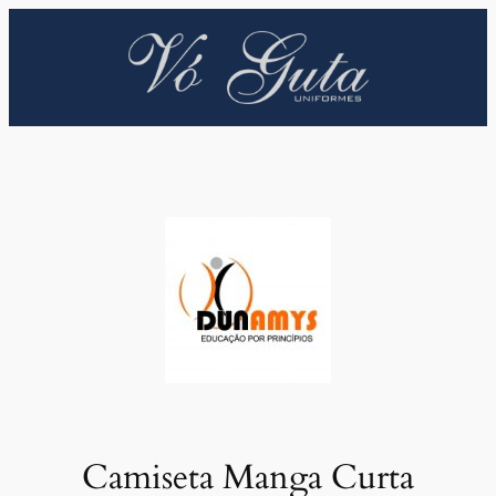
Pular
para
o
conteúdo
Camiseta Manga Curta