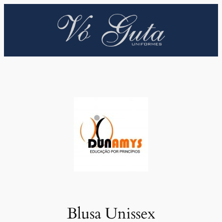
Pular
para
o
conteúdo
Blusa Unissex