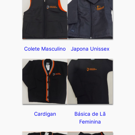
Colete Masculino
Japona Unissex
Cardigan
Básica de Lã
Feminina