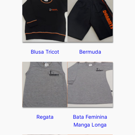
Blusa Tricot
Bermuda
Regata
Bata Feminina
Manga Longa