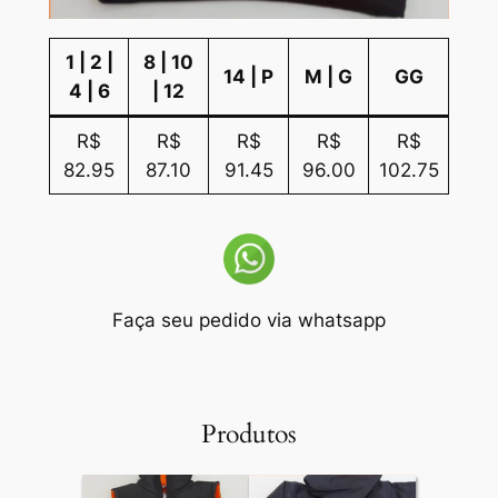
1 | 2 |
8 | 10
14 | P
M | G
GG
4 | 6
| 12
R$
R$
R$
R$
R$
82.95
87.10
91.45
96.00
102.75
Faça seu pedido via whatsapp
Produtos