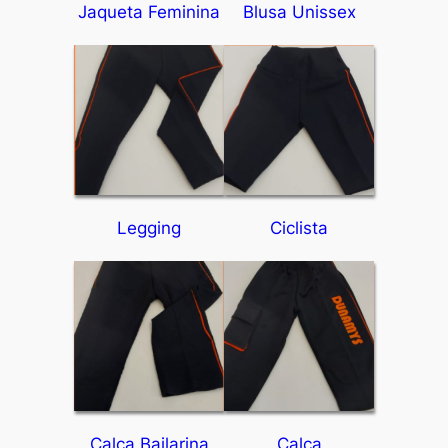
Jaqueta Feminina
Blusa Unissex
Legging
Ciclista
Calça Bailarina
Calça