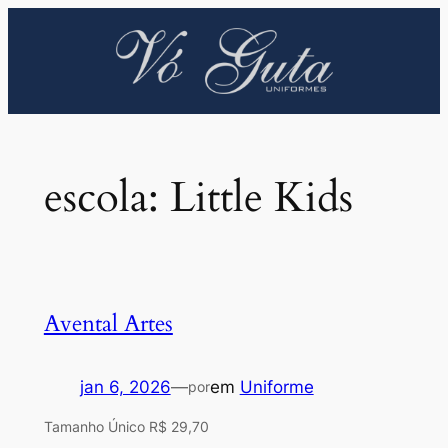
Pular
para
o
conteúdo
escola:
Little Kids
Avental Artes
jan 6, 2026
—
em
Uniforme
por
Tamanho Único R$ 29,70