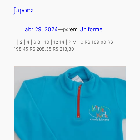
Japona
abr 29, 2024
—
em
Uniforme
por
1 | 2 | 4 | 6 8 | 10 | 12 14 | P M | G R$ 189,00 R$
198,45 R$ 208,35 R$ 218,80