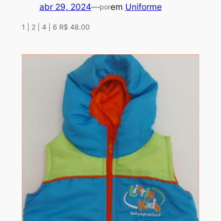
abr 29, 2024
—
em
Uniforme
por
1 | 2 | 4 | 6 R$ 48.00