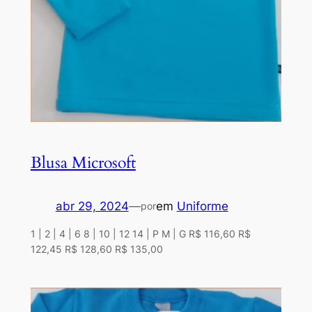
Blusa Microsoft
abr 29, 2024
—
em
Uniforme
por
1 | 2 | 4 | 6 8 | 10 | 12 14 | P M | G R$ 116,60 R$
122,45 R$ 128,60 R$ 135,00