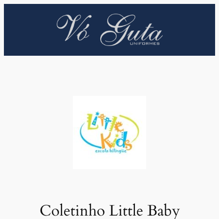
Pular
para
o
conteúdo
Coletinho Little Baby