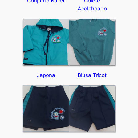
Conjunto Ballet
Colete
Acolchoado
Japona
Blusa Tricot