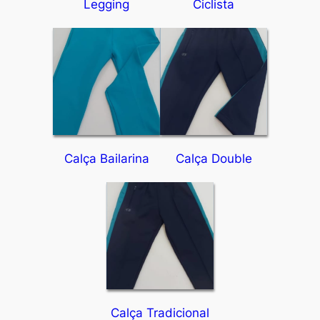
Legging
Ciclista
Calça Bailarina
Calça Double
Calça Tradicional