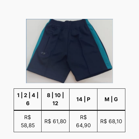
1 | 2 | 4 |
8 | 10 |
14 | P
M | G
6
12
R$
R$
R$ 61,80
R$ 68,10
58,85
64,90