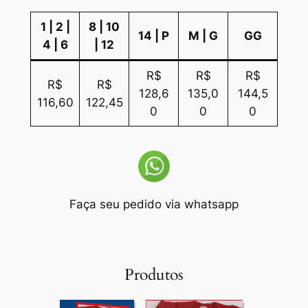
1 | 2 |
8 | 10
14 | P
M | G
GG
4 | 6
| 12
R$
R$
R$
R$
R$
128,6
135,0
144,5
116,60
122,45
0
0
0
Faça seu pedido via whatsapp
Produtos