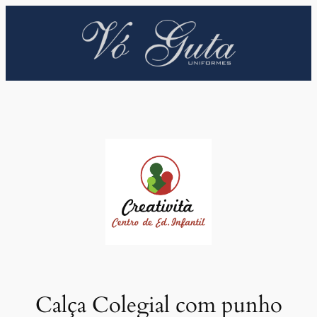
Pular
para
o
conteúdo
Calça Colegial com punho