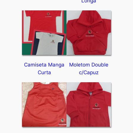
Longa
Camiseta Manga
Moletom Double
Curta
c/Capuz