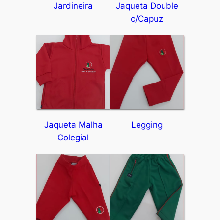
Jardineira
Jaqueta Double
c/Capuz
Jaqueta Malha
Legging
Colegial