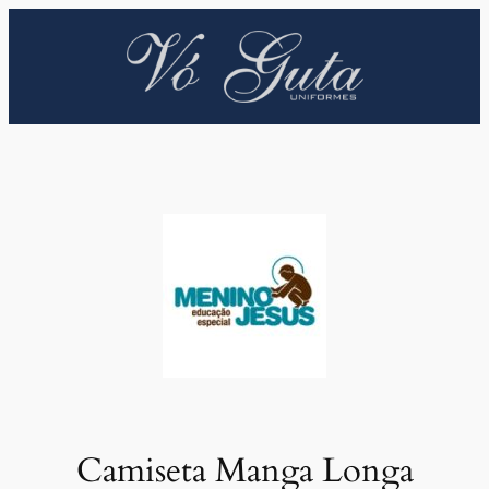
Pular
para
o
conteúdo
Camiseta Manga Longa