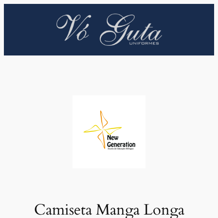
Pular
para
o
conteúdo
Camiseta Manga Longa