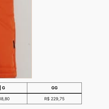
| G
GG
18,80
R$ 229,75