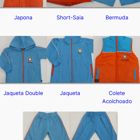
Japona
Short-Saia
Bermuda
Jaqueta Double
Jaqueta
Colete
Acolchoado