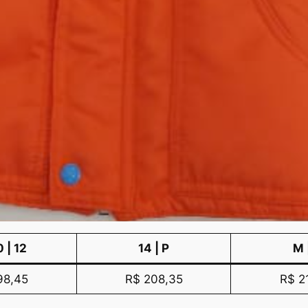
0 | 12
14 | P
M 
98,45
R$ 208,35
R$ 2