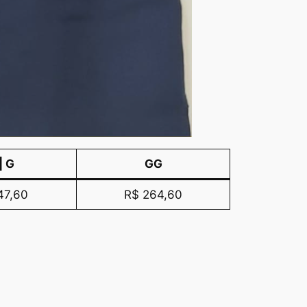
| G
GG
47,60
R$ 264,60