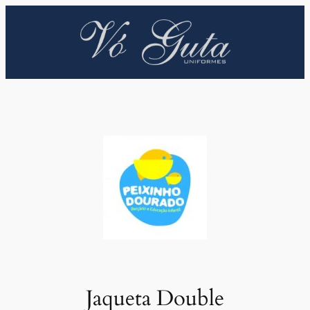
Pular
para
o
conteúdo
Jaqueta Double