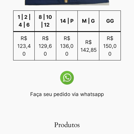
1 | 2 |
8 | 10
14 | P
M | G
GG
4 | 6
| 12
R$
R$
R$
R$
R$
123,4
129,6
136,0
150,0
142,85
0
0
0
0
Faça seu pedido via whatsapp
Produtos