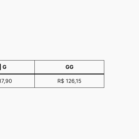
| G
GG
17,90
R$ 126,15