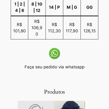
1 | 2 |
8 | 10
14 | P
M | G
GG
4 | 6
| 12
R$
R$
R$
R$
R$
106,9
101,80
112,30
117,90
126,15
0
Faça seu pedido via whatsapp
Produtos