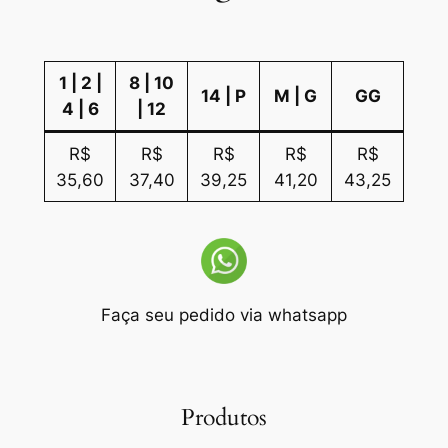
1 | 2 |
8 | 10
14 | P
M | G
GG
4 | 6
| 12
R$
R$
R$
R$
R$
35,60
37,40
39,25
41,20
43,25
Faça seu pedido via whatsapp
Produtos