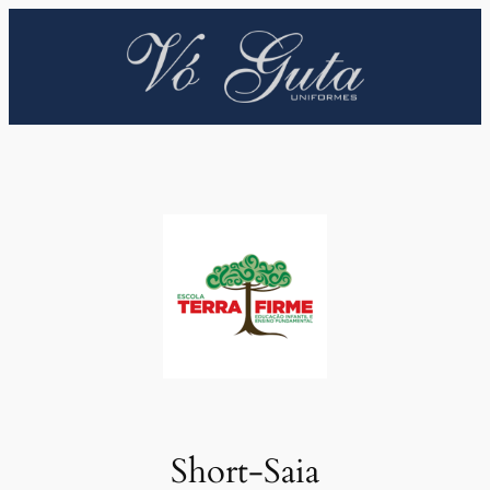
Pular
para
o
conteúdo
Short-Saia