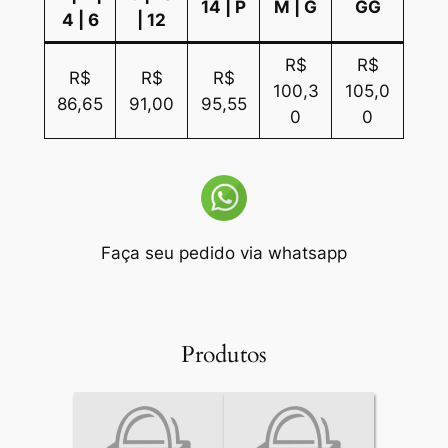
14 | P
M | G
GG
4 | 6
| 12
R$
R$
R$
R$
R$
100,3
105,0
86,65
91,00
95,55
0
0
Faça seu pedido via whatsapp
Produtos