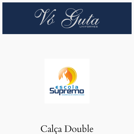
Pular
para
o
conteúdo
Calça Double