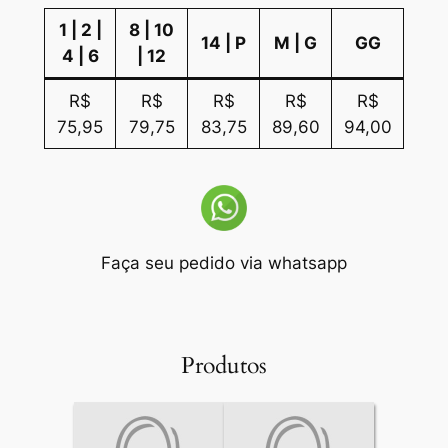
1 | 2 |
8 | 10
14 | P
M | G
GG
4 | 6
| 12
R$
R$
R$
R$
R$
75,95
79,75
83,75
89,60
94,00
Faça seu pedido via whatsapp
Produtos