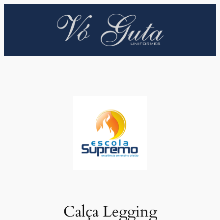
Pular
para
o
conteúdo
Calça Legging