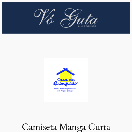
Pular
para
o
conteúdo
Camiseta Manga Curta