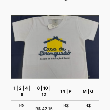
1 | 2 | 4 |
8 | 10 |
14 | P
M | G
6
12
R$
R$
R$
R$ 42,15