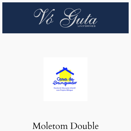
Pular
para
o
conteúdo
Moletom Double