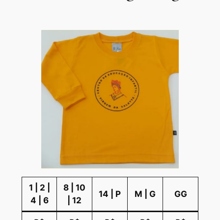
1 | 2 |
8 | 10
14 | P
M | G
GG
4 | 6
| 12