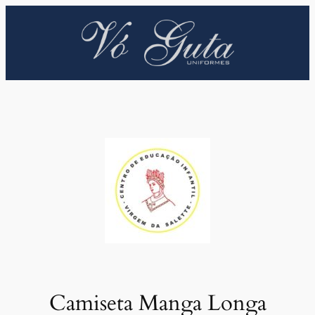
Pular
para
o
conteúdo
Camiseta Manga Longa