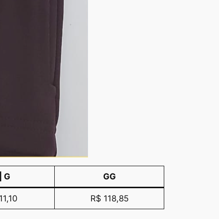
| G
GG
11,10
R$ 118,85