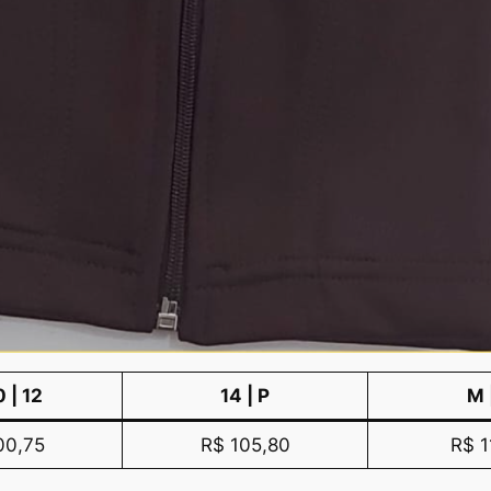
0 | 12
14 | P
M 
00,75
R$ 105,80
R$ 1