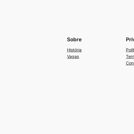
Sobre
Pri
História
Polí
Vagas
Ter
Con