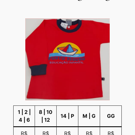
1 | 2 |
8 | 10
14 | P
M | G
GG
4 | 6
| 12
R$
R$
R$
R$
R$