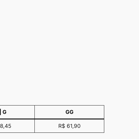
| G
GG
8,45
R$ 61,90