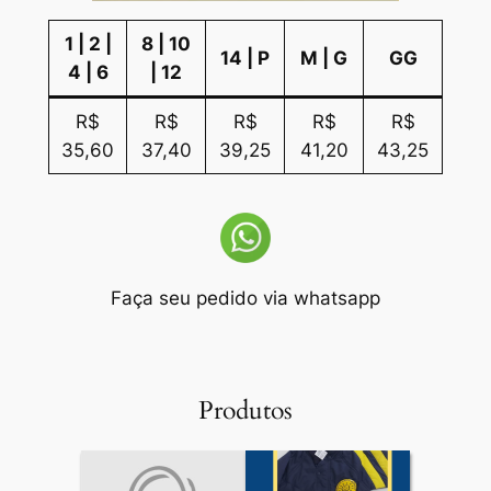
1 | 2 |
8 | 10
14 | P
M | G
GG
4 | 6
| 12
R$
R$
R$
R$
R$
35,60
37,40
39,25
41,20
43,25
Faça seu pedido via whatsapp
Produtos