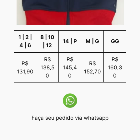
1 | 2 |
8 | 10
14 | P
M | G
GG
4 | 6
| 12
R$
R$
R$
R$
R$
138,5
145,4
160,3
131,90
152,70
0
0
0
Faça seu pedido via whatsapp