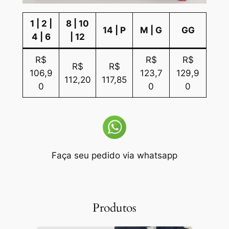
1 | 2 |
8 | 10
14 | P
M | G
GG
4 | 6
| 12
R$
R$
R$
R$
R$
106,9
123,7
129,9
112,20
117,85
0
0
0
Faça seu pedido via whatsapp
Produtos