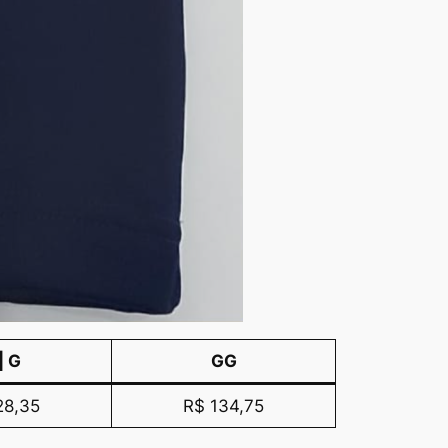
| G
GG
28,35
R$ 134,75