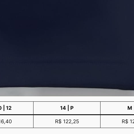
0 | 12
14 | P
M 
16,40
R$ 122,25
R$ 1