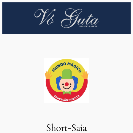
Pular
para
o
conteúdo
Short-Saia