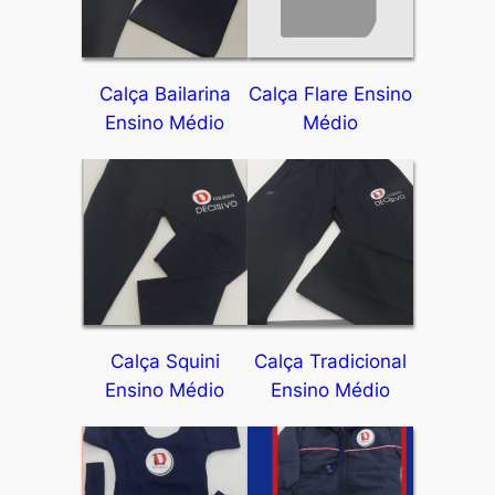
Calça Bailarina
Calça Flare Ensino
Ensino Médio
Médio
Calça Squini
Calça Tradicional
Ensino Médio
Ensino Médio