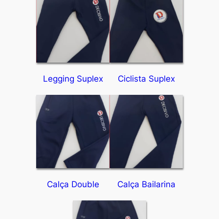
Legging Suplex
Ciclista Suplex
Calça Double
Calça Bailarina