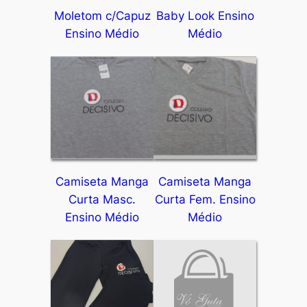
Moletom c/Capuz
Baby Look Ensino
Ensino Médio
Médio
Camiseta Manga
Camiseta Manga
Curta Masc.
Curta Fem. Ensino
Ensino Médio
Médio