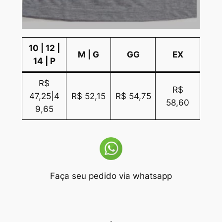
10 | 12 |
M | G
GG
EX
14 | P
R$
R$
47,25|4
R$ 52,15
R$ 54,75
58,60
9,65
Faça seu pedido via whatsapp