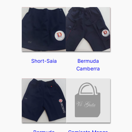
Short-Saia
Bermuda
Camberra