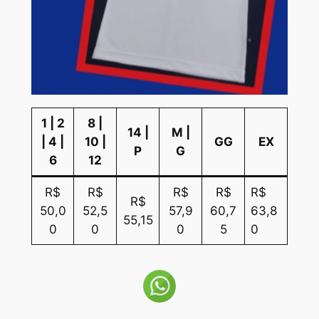
1 | 2
8 |
14 |
M |
| 4 |
10 |
GG
EX
P
G
6
12
R$
R$
R$
R$
R$
R$
50,0
52,5
57,9
60,7
63,8
55,15
0
0
0
5
0