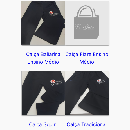
Calça Bailarina
Calça Flare Ensino
Ensino Médio
Médio
Calça Squini
Calça Tradicional