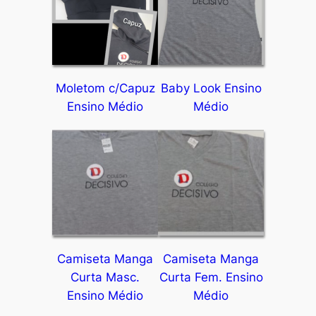
Moletom c/Capuz
Baby Look Ensino
Ensino Médio
Médio
Camiseta Manga
Camiseta Manga
Curta Masc.
Curta Fem. Ensino
Ensino Médio
Médio