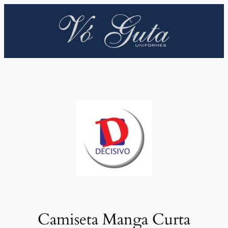
Pular
para
o
conteúdo
Camiseta Manga Curta