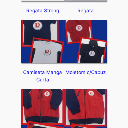
Regata Strong
Regata
Camiseta Manga
Moletom c/Capuz
Curta