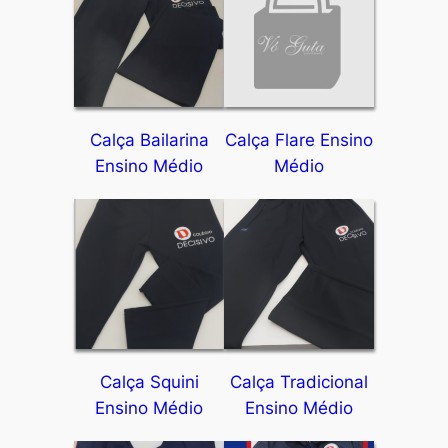
Calça Bailarina
Calça Flare Ensino
Ensino Médio
Médio
Calça Squini
Calça Tradicional
Ensino Médio
Ensino Médio