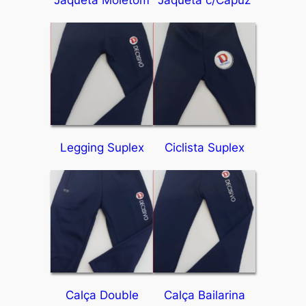
Jaqueta Moletom
Jaqueta c/Capuz
Legging Suplex
Ciclista Suplex
Calça Double
Calça Bailarina