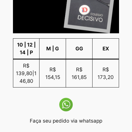
10 | 12 |
M | G
GG
EX
14 | P
R$
R$
R$
R$
139,80|1
154,15
161,85
173,20
46,80
Faça seu pedido via whatsapp