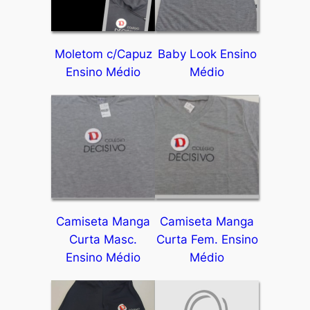
Moletom c/Capuz
Baby Look Ensino
Ensino Médio
Médio
Camiseta Manga
Camiseta Manga
Curta Masc.
Curta Fem. Ensino
Ensino Médio
Médio