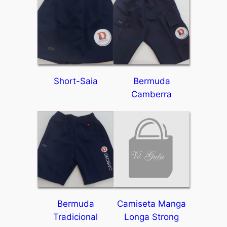
Short-Saia
Bermuda
Camberra
Bermuda
Camiseta Manga
Tradicional
Longa Strong