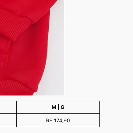
M | G
R$ 174,90