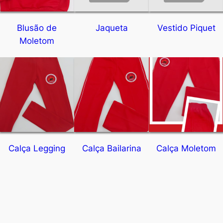
Blusão de
Jaqueta
Vestido Piquet
Moletom
Calça Legging
Calça Bailarina
Calça Moletom