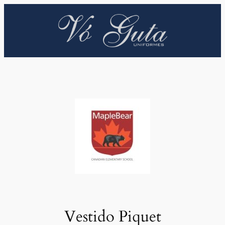
Pular
para
o
conteúdo
Vestido Piquet