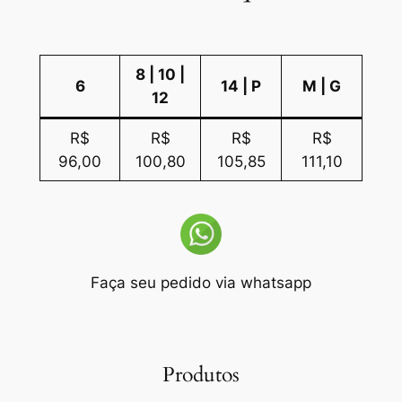
8 | 10 |
6
14 | P
M | G
12
R$
R$
R$
R$
96,00
100,80
105,85
111,10
Faça seu pedido via whatsapp
Produtos