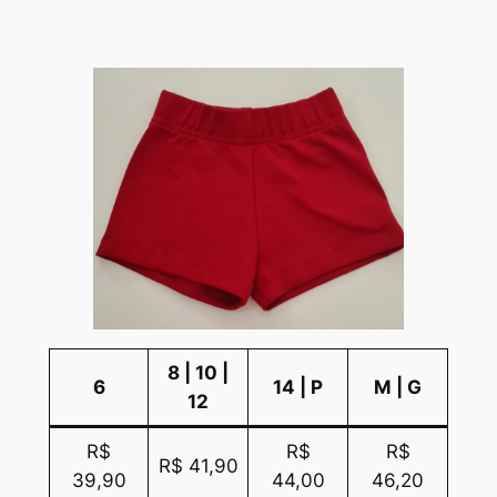
8 | 10 |
6
14 | P
M | G
12
R$
R$
R$
R$ 41,90
39,90
44,00
46,20