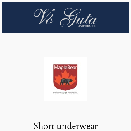
Pular
para
o
conteúdo
Short underwear