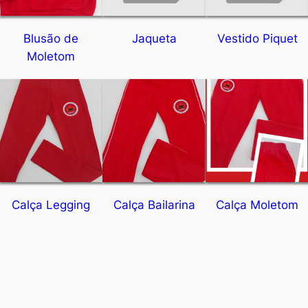
Blusão de
Jaqueta
Vestido Piquet
Moletom
Calça Legging
Calça Bailarina
Calça Moletom