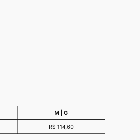
M | G
R$ 114,60