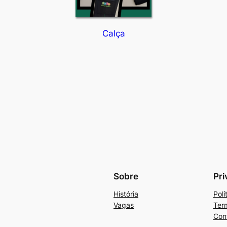
Calça
Sobre
Pri
História
Polí
Vagas
Ter
Con