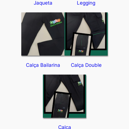
Jaqueta
Legging
Calça Bailarina
Calça Double
Calça