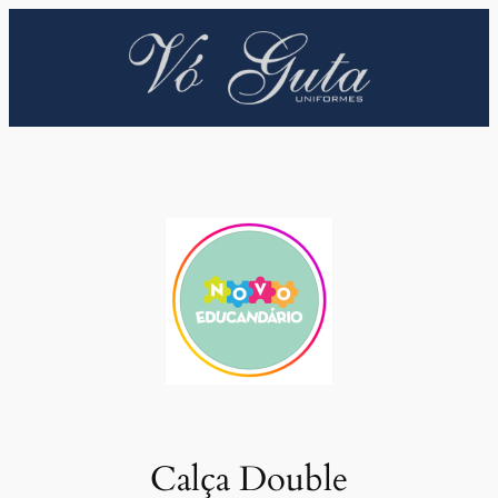
Pular
para
o
conteúdo
Calça Double