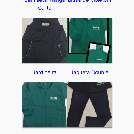
Camiseta Manga
Blusa de Moletom
Curta
Jardineira
Jaqueta Double