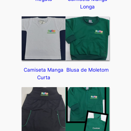
Longa
Camiseta Manga
Blusa de Moletom
Curta