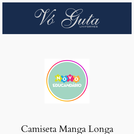
Pular
para
o
conteúdo
Camiseta Manga Longa